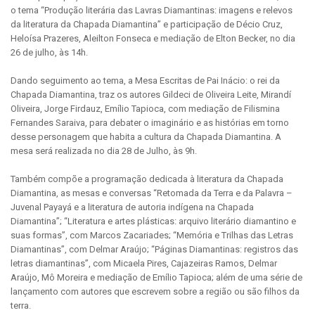
o tema “Produção literária das Lavras Diamantinas: imagens e relevos
da literatura da Chapada Diamantina” e participação de Décio Cruz,
Heloísa Prazeres, Aleilton Fonseca e mediação de Elton Becker, no dia
26 de julho, às 14h.
Dando seguimento ao tema, a Mesa Escritas de Pai Inácio: o rei da
Chapada Diamantina, traz os autores Gildeci de Oliveira Leite, Mirandí
Oliveira, Jorge Firdauz, Emílio Tapioca, com mediação de Filismina
Fernandes Saraiva, para debater o imaginário e as histórias em torno
desse personagem que habita a cultura da Chapada Diamantina. A
mesa será realizada no dia 28 de Julho, às 9h.
Também compõe a programação dedicada à literatura da Chapada
Diamantina, as mesas e conversas “Retomada da Terra e da Palavra –
Juvenal Payayá e a literatura de autoria indígena na Chapada
Diamantina”; “Literatura e artes plásticas: arquivo literário diamantino e
suas formas”, com Marcos Zacariades; “Memória e Trilhas das Letras
Diamantinas”, com Delmar Araújo; “Páginas Diamantinas: registros das
letras diamantinas”, com Micaela Pires, Cajazeiras Ramos, Delmar
Araújo, Mô Moreira e mediação de Emílio Tapioca; além de uma série de
lançamento com autores que escrevem sobre a região ou são filhos da
terra.