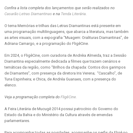
Confira a lista completa dos lançamentos que serão realizados no
Casarão Letras Diamantinas
e na
Tenda Literária
.
O tema Memórias e trilhas das Letras Diamantinas está presente em
uma programação multilinguagens, que abarca a literatura, mas também
as artes visuais, com a expografia “Muagem: Oralituras Diamantinas”, de
Adriana Camargo, e a programação do FligêCine.
Em 2024, o FligêCine, com curadoria de Andréia Almeida, traz a Sessão
Diamantina especialmente dedicada a filmes que trazem cenários e
temáticas da região, como “Brilhos da chapada: Contos dos garimpos
de Diamantes”, com presença da diretora Iris Verena; “Cascalho”, de
Tuna Espinheira; e Chica, de Andréa Guanaes, com a presença do
elenco.
Veja a programação completa do
FligêCine.
A Feira Literária de Mucugê 2014 possui patrocínio do Governo do
Estado da Bahia e do Ministério da Cultura através de emendas
parlamentares.
Para acompanhar todas as novidades, acompanhe os perfis da Fligê no