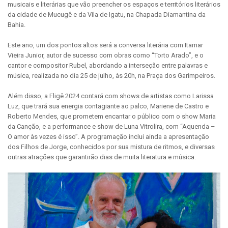
musicais e literárias que vão preencher os espaços e territórios literários
da cidade de Mucugê e da Vila de Igatu, na Chapada Diamantina da
Bahia.
Este ano, um dos pontos altos será a conversa literária com Itamar
Vieira Junior, autor de sucesso com obras como “Torto Arado”, e o
cantor e compositor Rubel, abordando a interseção entre palavras e
música, realizada no dia 25 de julho, às 20h, na Praça dos Garimpeiros.
Além disso, a Fligê 2024 contará com shows de artistas como Larissa
Luz, que trará sua energia contagiante ao palco, Mariene de Castro e
Roberto Mendes, que prometem encantar o público com o show Maria
da Canção, e a performance e show de Luna Vitrolira, com “Aquenda –
O amor às vezes é isso”. A programação inclui ainda a apresentação
dos Filhos de Jorge, conhecidos por sua mistura de ritmos, e diversas
outras atrações que garantirão dias de muita literatura e música.