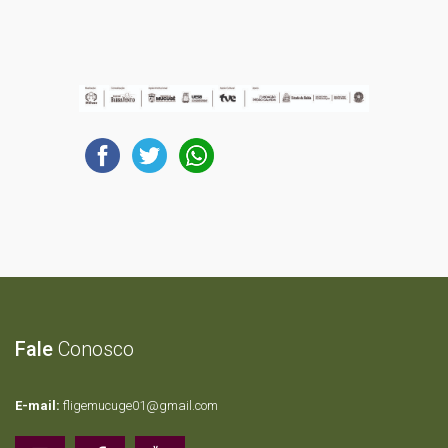
Fale
Conosco
E-mail:
fligemucuge01@gmail.com