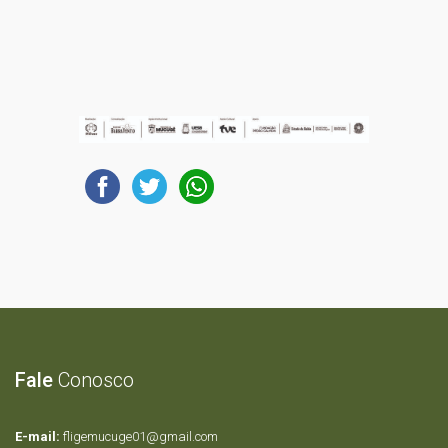
Fale
Conosco
E-mail:
fligemucuge01@gmail.com