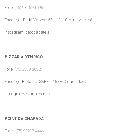
Fone:
(75) 98167-1096
Endereço:
R. da Várzea, 58 – 1ª – Centro, Mucugê
Instagram: becodabateia
PIZZARIA D’ENRICO
Fone:
(75) 3338-2032
Endereço: R. Santa ISABEL, 167 – Cidade Nova
Instagra: pizzaria_denrico
POINT DA CHAPADA
Fone:
(75) 98237-4446