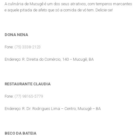
A culinária de Mucugê é um dos seus atrativos, com temperos marcantes
e aquele pitada de afeto que só a comida de vó tem. Delicie-se!
DONA NENA
Fone:
(75) 3338-2123
Endereço: R. Direita do Comércio, 140 – Mucugê, BA
RESTAURANTE CLAUDIA
Fone:
(77) 98165-5779
Endereço: R. Dr. Rodrigues Lima – Centro, Mucugê – BA
BECO DA BATEIA