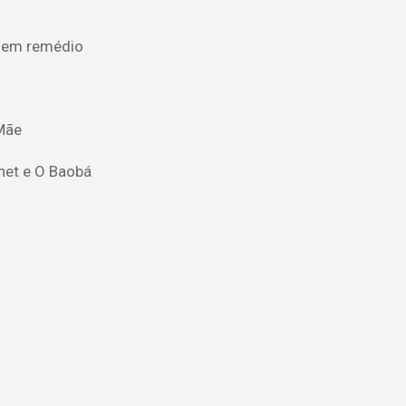
o em remédio
Mãe
net e O Baobá