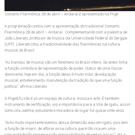
Concerto Filarmônica 28 de abril – Andaraí é apresentado na Fligê
A programação contou com a apresentação do tradicional Concerto
Filarmônica 28 de abril – Andaraí. Complementando com a palestra de
João Liberato, professor de música da Universidade Federal do Sergipe
(UFP). Liberato citou a tradicionalidade das filarmônicas na cultura
musical do Brasil.
“As bandas de música são um fenômeno no Brasil inteiro. Se antes tinha
a função simbólica de representação de poder, status de uma classe
dominante, hoje em dia, a função delas é muito mais de educação
musical, entretenimento, manutenção da tradição do que uma função
política”, afirma Liberato.
A Flige&Tu não é só um espaço de cultura, música e arte. É também
instrumento de certificação, voz e importância para a Vila de Igatu, assim
como cita Joelma, estudante e moradora do lugar há quase vinte anos.
“Acho muito importante eventos dessa dimensão aqui em Igatu, pois tem
a função de inserir, de aflorar essa cultura que é tão rica em uma
comunidade tão pequena e tão impossibilitada de certas coisas”, diz a