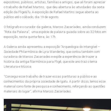
expositores, públicos, artistas, famílias e amigos, que ali foram apreciar
o trabalho de Rafael Martins, que deu abertura às atividades da sexta
edição da Flige&Tu. A exposição de Rafael Martins segue aberta ao
público até o sábado, dia 19 de agosto.
O fotógrafo e o curador da galeria, Marcos Zacaríades, ainda conduzem
“Rota da Palavra”, uma espécie de palavra guiada sobre as 32 fotos em
exposição, nesta quinta-feira, às 17h.
A Galeria ainda apresentou a exposição “Arqueologia do Intangível –
Sociedade Philarmônica de Lyra Wanderley, que contou também com
curadoria de Marcos Zacariades e expõe a experiência de trazer a
história da antiga filarmônica para Fligê, que este ano traz o tema
Literatura e Música.
“Consegui esse trabalho de trazer essas partituras a público e ao
conhecimentos da própria sociedade de Igatu. A partir disso, temos esse
material como fonte de pesquisa e conhecimento, reforçando as questões
materiais do lugar”, afirma Marcos Zacaríades.