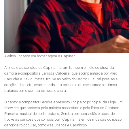
Aleilton Fonseca em homenagem a Capinan
A lírica e as canções de Capinan foram também o mote do show da
cantora e compositora Larissa Caldeira, que acompanhada por Alex
Baducha e David Prates, trouxe ao palco do Centro Cultural poesias e
canções do poeta, ovacionando sua poética e atravessando os ritmos
baianos como samba de roda e chula.
O cantor e compositor Gereba apresentou no palco principal da Fligê, um
show em que passeia pela música nordestina e pela lírica de Capinan.
Parceiro musical do poeta baiano, Gereba com seu violão elaborado
trouxe as canções que compôs com Capinan, além de músicas do nosso
cancioneiro popular, como Asa Branca e Carinhoso.