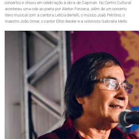
concertos e shows em celebração à obra de Capinan. No Centro Cultural
aconteceu uma ode ao poeta por Aleiton Fonseca, além de um concerto
litero musical com a cantora Letícia Bertelli, o músico Joab Petrônio, o
maestro João Omar, o cantor Elton Becker e a violonista Gabriela Mello.