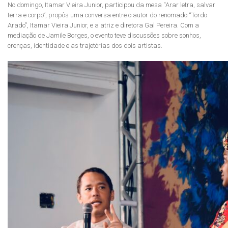
No domingo, Itamar Vieira Junior, participou da mesa “Arar letra, salvar
terra e corpo”, propôs uma conversa entre o autor do renomado “Tordo
Arado”, Itamar Vieira Junior, e a atriz e diretora Gal Pereira. Com a
mediação de Jamile Borges, o evento teve discussões sobre sonhos,
crenças, identidade e as trajetórias dos dois artistas.