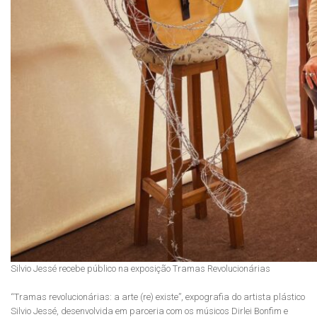
Silvio Jessé recebe público na exposição Tramas Revolucionárias
“Tramas revolucionárias: a arte (re) existe”, expografia do artista plástico
Silvio Jessé, desenvolvida em parceria com os músicos Dirlei Bonfim e