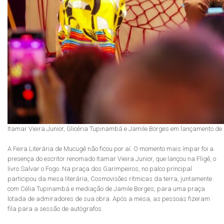
Itamar Vieira Junior, Glicéria Tupinambá e Jamile Borges em lançamento de 
A Feira Literária de Mucugê não ficou por aí. O momento mais ímpar foi a
presença do escritor renomado Itamar Vieira Junior, que lançou na Fligê, o
livro Salvar o Fogo. Na praça dos Garimpeiros, no palco principal
participou da mesa literária, Cosmovisões rítmicas da terra, juntamente
com Célia Tupinambá e mediação de Jamile Borges, para uma praça
lotada de admiradores de sua obra. Após a mesa, as pessoas fizeram
fila para a sessão de autógrafos.