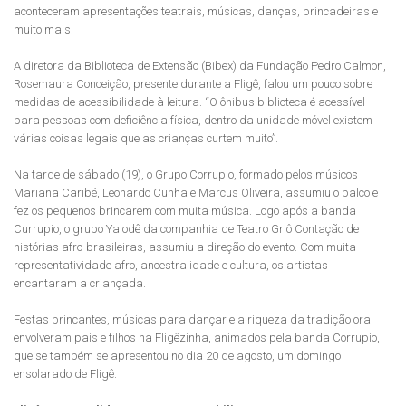
aconteceram apresentações teatrais, músicas, danças, brincadeiras e
muito mais.
A diretora da Biblioteca de Extensão (Bibex) da Fundação Pedro Calmon,
Rosemaura Conceição, presente durante a Fligê, falou um pouco sobre
medidas de acessibilidade à leitura. “O ônibus biblioteca é acessível
para pessoas com deficiência física, dentro da unidade móvel existem
várias coisas legais que as crianças curtem muito”.
Na tarde de sábado (19), o Grupo Corrupio, formado pelos músicos
Mariana Caribé, Leonardo Cunha e Marcus Oliveira, assumiu o palco e
fez os pequenos brincarem com muita música. Logo após a banda
Currupio, o grupo Yalodê da companhia de Teatro Griô Contação de
histórias afro-brasileiras, assumiu a direção do evento. Com muita
representatividade afro, ancestralidade e cultura, os artistas
encantaram a criançada.
Festas brincantes, músicas para dançar e a riqueza da tradição oral
envolveram pais e filhos na Fligêzinha, animados pela banda Corrupio,
que se também se apresentou no dia 20 de agosto, um domingo
ensolarado de Fligê.