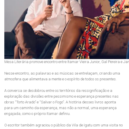
Mesa Literária promove encontro entre Itamar Vieira Junior, Gal Pereira e Ja
Nesse encontro, as palavras e as músicas se entrelaçam, criando uma
atmosfera que alimentava a mente e o espírito de todos os presentes.
A conversa se desdobrou entre os territórios da ressignificação e a
exploração das divisões entre pessimismo e esperança presentes nas
obras “Torto Arado” e “Salvar o Fogo”. A história desses livros aponta
para um caminho da esperança, mas não a normal, uma esperança
engajada, como o próprio Itamar definiu.
O escritor também agraciou o público da Vila de Igatu com uma visita no