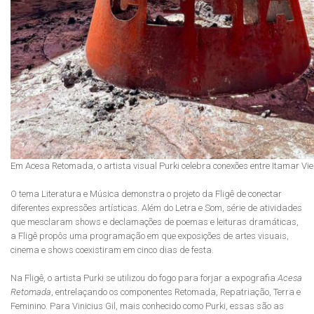
Em Acesa Retomada, o artista visual Purki celebra conexões entre Itamar Vi
O tema Literatura e Música demonstra o projeto da Fligê de conectar
diferentes expressões artísticas. Além do Letra e Som, série de atividades
que mesclaram shows e declamações de poemas e leituras dramáticas,
a Fligê propôs uma programação em que exposições de artes visuais,
cinema e shows coexistiram em cinco dias de festa.
Na Fligê, o artista Purki se utilizou do fogo para forjar a expografia
Acesa
Retomada
, entrelaçando os componentes Retomada, Repatriação, Terra e
Feminino. Para Vinicius Gil, mais conhecido como Purki, essas são as