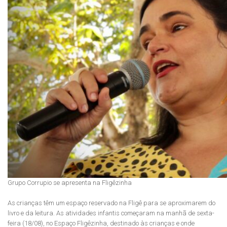
Grupo Corrupio se apresenta na Fligêzinha
As crianças têm um espaço reservado na Fligê para se aproximarem do
livro e da leitura. As atividades infantis começaram na manhã de sexta-
feira (18/08), no Espaço Fligêzinha, destinado às crianças e onde