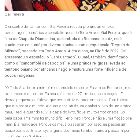
Gal Pereira
O encontro de Itamar com Gal Pereira ressoa profundamente os
personagens, cenários e sensibilidades de Torto Arado.
Gal Pereira, que é
filha da Chapada Diamantina, quilombola do Remanso e atriz, está
atualmente em turnê por diversos países com o espetáculo “Depois do
Silêncio”, baseado em Torto Arado. Além disso, na Fligê de 2022, Gal
apresentou o espetáculo “Jarê Cantado”. O Jarê, também identificado
como o “candomblé de caboclos”, é uma prática religiosa levada ao
território baiano por africanos nagô e mistura uma forte influência de
povos indígenas.
“O Torto Arado, pra mim, é meu amuleto de sorte. Eu vim do Remanso, meu
pai fundou o quilombo. Eu sou a última de 27 irmãos, sou a caçula. E
desde pequena eu falava que seria atriz quando crescesse. E eu falava
que iria rodar o mundo. Alguns anos atrás, eu ganhei o livro de um amigo
meu, Fred, e quando eu vi a capa do livro, fiquei muito emocionada. Só
pela capa. Pra mim foi muito difícil ler o livro. Porque não é uma ficção pra
mim. É a realidade. Porque os meus passaram por isso, eu passei um
pouco por isso. E, até hoje, alguns dos meus também ainda passam por
isso”, afirmou Gal Pereira.