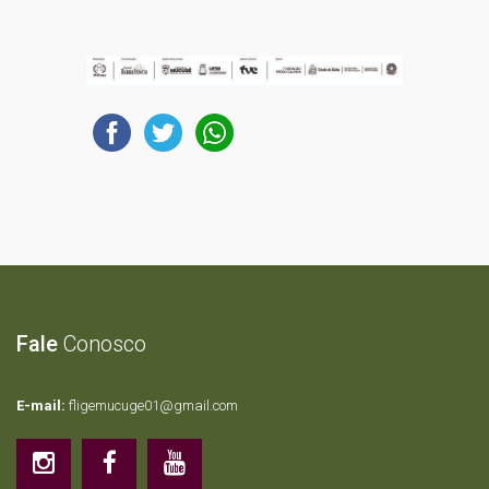
Fale
Conosco
E-mail:
fligemucuge01@gmail.com