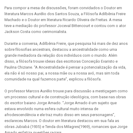
Para compor a mesa de discussões, foram convidados o Doutor em
literatura Marcos Aurélio dos Santos Souza, a Filósofa Adilbênia Freire
Machado e o Doutor em literatura Ricardo Oliveira de Freitas. A mesa
teve a mediação do professor Joceval Bittencourt e contou com o ator
Jackson Costa como cerimonialista.
Durante a conversa, Adilbênia Freire, que pesquisa há mais de dez anos
sobre filosofias ancestrais, destacou a ancestralidade como uma
grande mediadora da relação dos indivíduos com o mundo. Além
disso, a filósofa trouxe ideias das escritoras Conceição Evaristo e
Paulina Chiziane. “A Ancestralidade é pensar a potencialização da vida,
ela não é só nosso pai, a nossa mãe ou a nossa avó, mas sim toda
comunidade na qual fazemos parte”, explicou a filósofa.
O professor Marcos Aurélio trouxe para discussão a mestiçagem como
um processo cultural e de construção ideológica, com base nas obras
do escritor baiano Jorge Amado. “Jorge Amado é um sujeito que
estava envolvido numa esfera cultural muito intensa de
afrodescendência e ele traz muito disso em seus personagens”,
esclareceu Marcos. O doutor em literatura destacou em sua fala as
obras Jubiabá (
1935)
e Tenda dos Milagres(
1969), romances que Jorge
Amado enfatiza questões raciais.