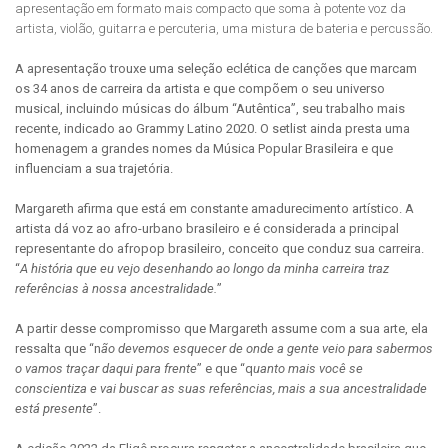
apresentação em formato mais compacto que soma à potente voz da
artista, violão, guitarra e percuteria, uma mistura de bateria e percussão.
A apresentação trouxe uma seleção eclética de canções que marcam
os 34 anos de carreira da artista e que compõem o seu universo
musical, incluindo músicas do álbum “Autêntica”, seu trabalho mais
recente, indicado ao Grammy Latino 2020. O setlist ainda presta uma
homenagem a grandes nomes da Música Popular Brasileira e que
influenciam a sua trajetória.
Margareth afirma que está em constante amadurecimento artístico. A
artista dá voz ao afro-urbano brasileiro e é considerada a principal
representante do afropop brasileiro, conceito que conduz sua carreira.
“
A história que eu vejo desenhando ao longo da minha carreira traz
referências à nossa ancestralidade.
”
A partir desse compromisso que Margareth assume com a sua arte, ela
ressalta que “n
ão devemos esquecer de onde a gente veio para sabermos
o vamos traçar daqui para frente
” e que “q
uanto mais você se
conscientiza e vai buscar as suas referências, mais a sua ancestralidade
está presente
”.